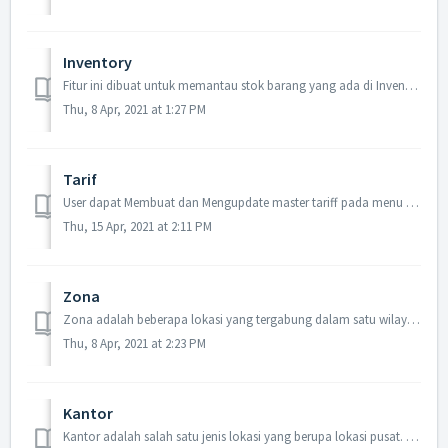
Inventory
Fitur ini dibuat untuk memantau stok barang yang ada di Inventory per lokasi.
Thu, 8 Apr, 2021 at 1:27 PM
Tarif
User dapat Membuat dan Mengupdate master tariff pada menu Tarif Pada menu tariff user dapat ke Action → Tambah Pada halaman Tambah tariff user d...
Thu, 15 Apr, 2021 at 2:11 PM
Zona
Zona adalah beberapa lokasi yang tergabung dalam satu wilayah. Zona ditentukan berdasarkan ketentuan perusahaan yang dibaca melalui Kode Zona
Thu, 8 Apr, 2021 at 2:23 PM
Kantor
Kantor adalah salah satu jenis lokasi yang berupa lokasi pusat. Pengaturan Kantor dapat ditentukan dengan Kode Kantor.